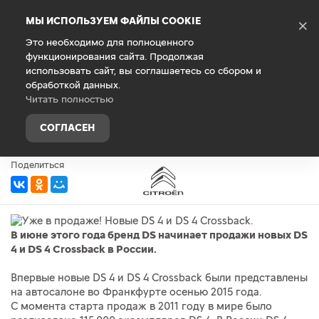
Debug Mode
МЫ ИСПОЛЬЗУЕМ ФАЙЛЫ COOKIE
×
Это необходимо для полноценного
функционирования сайта. Продолжая
Главная
О компании
Новости
использовать сайт, вы соглашаетесь со сбором и
обработкой данных.
Уже в продаже! Новые DS 4 и DS 4
Читать полностью
Crossback.
СОГЛАСЕН
30 мая 2016 г.
Поделиться
В июне этого года бренд DS начинает продажи новых DS
4 и DS 4 Сrossback в России.
Впервые новые DS 4 и DS 4 Crossback были представлены
на автосалоне во Франкфурте осенью 2015 года.
C момента старта продаж в 2011 году в мире было