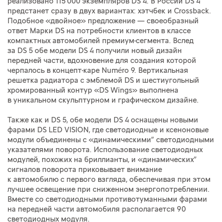
реализовано 115 000 экземпляров DS 4. В России DS 4
предстанет сразу в двух вариантах: хэтчбек и Crossback.
Подобное «двойное» предложение — своеобразный
ответ Марки DS на потребности клиентов в классе
компактных автомобилей премиум-сегмента. Вслед
за DS 5 обе модели DS 4 получили новый дизайн
передней части, вдохновение для создания которой
черпалось в концепт-каре Numéro 9. Вертикальная
решетка радиатора с эмблемой DS и шестиугольный
хромированный контур «DS Wings» выполнена
в уникальном скульптурном и графическом дизайне.
Также как и DS 5, обе модели DS 4 оснащены новыми
фарами DS LED VISION, где светодиодные и ксеноновые
модули объединены c «динамическими” светодиодными
указателями поворота. Использование светодиодных
модулей, похожих на бриллианты, и «динамических”
сигналов поворота приковывает внимание
к автомобилю с первого взгляда, обеспечивая при этом
лучшее освещение при сниженном энергопотреблении.
Вместе со светодиодными противотуманными фарами
на передней части автомобиля располагается 90
светодиодных модуля.