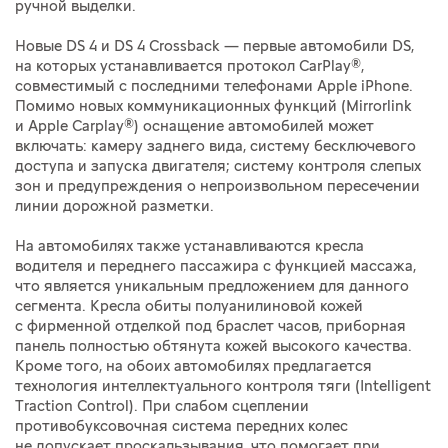
ручной выделки.
Новые DS 4 и DS 4 Crossback — первые автомобили DS,
на которых устанавливается протокол CarPlay®,
совместимый с последними телефонами Apple iPhone.
Помимо новых коммуникационных функций (Mirrorlink
и Apple Carplay®) оснащение автомобилей может
включать: камеру заднего вида, систему бесключевого
доступа и запуска двигателя; систему контроля слепых
зон и предупреждения о непроизвольном пересечении
линии дорожной разметки.
На автомобилях также устанавливаются кресла
водителя и переднего пассажира с функцией массажа,
что является уникальным предложением для данного
сегмента. Кресла обиты полуанилиновой кожей
с фирменной отделкой под браслет часов, приборная
панель полностью обтянута кожей высокого качества.
Кроме того, на обоих автомобилях предлагается
технология интеллектуального контроля тяги (Intelligent
Traction Control). При слабом сцеплении
противобуксовочная система передних колес
не допускает проскальзывания, что помогает при