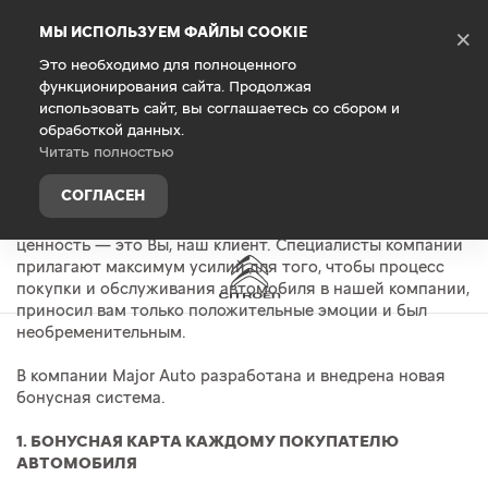
Debug Mode
МЫ ИСПОЛЬЗУЕМ ФАЙЛЫ COOKIE
×
Это необходимо для полноценного
функционирования сайта. Продолжая
Главная
Владельцам
Техническое обслуживание
использовать сайт, вы соглашаетесь со сбором и
обработкой данных.
Читать полностью
НОВАЯ БОНУСНАЯ ПРОГРАММА MAJOR
СОГЛАСЕН
Для компании Major Auto главная и единственная
ценность — это Вы, наш клиент. Специалисты компании
прилагают максимум усилий для того, чтобы процесс
покупки и обслуживания автомобиля в нашей компании,
приносил вам только положительные эмоции и был
необременительным.
В компании Major Auto разработана и внедрена новая
бонусная система.
1. БОНУСНАЯ КАРТА КАЖДОМУ ПОКУПАТЕЛЮ
АВТОМОБИЛЯ