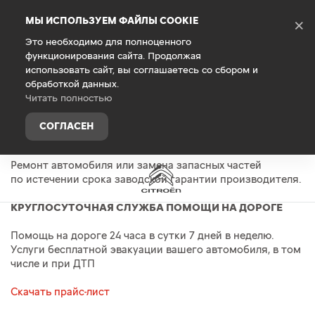
Debug Mode
МЫ ИСПОЛЬЗУЕМ ФАЙЛЫ COOKIE
×
Это необходимо для полноценного
функционирования сайта. Продолжая
Главная
Владельцам
Гарантия
Сервисные контр
использовать сайт, вы соглашаетесь со сбором и
обработкой данных.
Citroen предлагает уникальные сервисные программы
Читать полностью
для ваших автомобилей.
СОГЛАСЕН
ПРОДЛЕНИЕ ГАРАНТИЙНОГО ОБСЛУЖИВАНИЯ
Ремонт автомобиля или замена запасных частей
по истечении срока заводской гарантии производителя.
КРУГЛОСУТОЧНАЯ СЛУЖБА ПОМОЩИ НА ДОРОГЕ
Помощь на дороге 24 часа в сутки 7 дней в неделю.
Услуги бесплатной эвакуации вашего автомобиля, в том
числе и при ДТП
Скачать прайс-лист