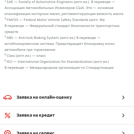
2
SAE — Society of Automotive Engineers (англ.яз.). В переводе —
Ассоциация Автомобильных Инженеров США. Это — основная
классификация моторных масел, регламентирующая вязкость масла
3
FMVSS — Federal Motor Vehicle Safety Standards (англ. Яз).
В переводе — Федеральный стандарт безопасности транспортных
средств
4
ABS — Anti-lock Braking System (англ.яз.) В переводе —
антиблокировочная система. Предотвращает блокировку колес
автомобиля при торможении
5
Class (англ.яз.) — класс
6
ISO — International Organization for Standardization (англ.яз.).
В переводе — Международная организация по Стандартизации
Заявка на онлайн-оценку
Заявка на кредит
Заявка на сервис