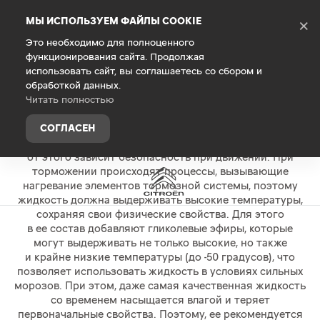
Debug Mode
МЫ ИСПОЛЬЗУЕМ ФАЙЛЫ COOKIE
×
Это необходимо для полноценного
функционирования сайта. Продолжая
Главная
Владельцам
Запасные части и аксессуары
использовать сайт, вы соглашаетесь со сбором и
обработкой данных.
ТОРМОЗНАЯ ЖИДКОСТЬ
Читать полностью
Для надежной работы тормозной системы автомобиля
СОГЛАСЕН
необходима качественная тормозная жидкость, так как
от этого зависит безопасность при движении. При
торможении происходят процессы, вызывающие
нагревание элементов тормозной системы, поэтому
жидкость должна выдерживать высокие температуры,
сохраняя свои физические свойства. Для этого
в ее состав добавляют гликолевые эфиры, которые
могут выдерживать не только высокие, но также
и крайне низкие температуры (до -50 градусов), что
позволяет использовать жидкость в условиях сильных
морозов. При этом, даже самая качественная жидкость
со временем насыщается влагой и теряет
первоначальные свойства. Поэтому, ее рекомендуется