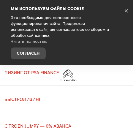
Debug Mode
МЫ ИСПОЛЬЗУЕМ ФАЙЛЫ COOKIE
×
Это необходимо для полноценного
функционирования сайта. Продолжая
Главная
Покупателям
Финансовые услуги
Лизи
использовать сайт, вы соглашаетесь со сбором и
обработкой данных.
Читать полностью
ЛИЗИНГ
СОГЛАСЕН
ЛИЗИНГ ОТ PSA FINANCE
БЫСТРОЛИЗИНГ
CITROEN JUMPY — 0% АВАНСА